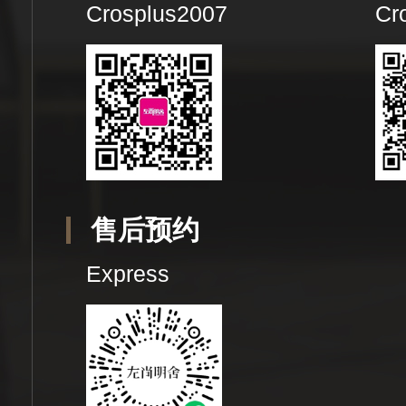
Crosplus2007
Cr
售后预约
Express