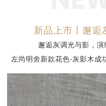
新品上市丨邂逅
邂逅灰调光与影，演
左尚明舍新款花色-灰影木成