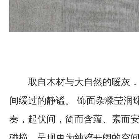
取自木材与大自然的暖灰
间缓过的静谧。 饰面杂糅莹润
奏，起伏间，简而含蕴、素而安
碰撞，呈现更为纯粹开阔的空