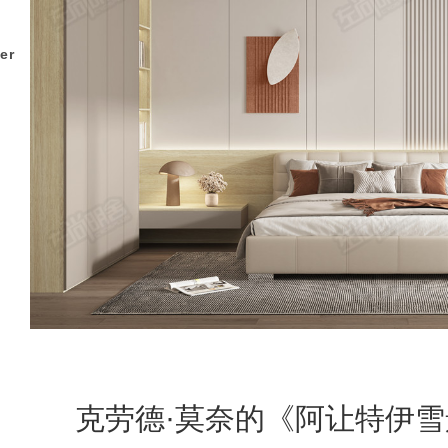
er
克劳德·莫奈的《阿让特伊